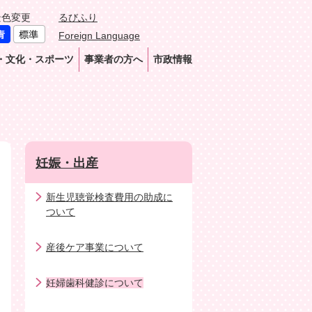
景色変更
るびふり
Foreign Language
・文化・スポーツ
事業者の方へ
市政情報
て
妊娠・出産
新生児聴覚検査費用の助成に
ついて
産後ケア事業について
妊婦歯科健診について