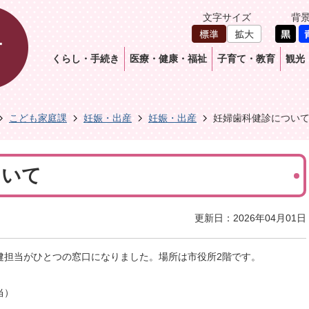
文字サイズ
背
くらし・手続き
医療・健康・福祉
子育て・教育
観光
こども家庭課
妊娠・出産
妊娠・出産
妊婦歯科健診につい
ついて
更新日：2026年04月01日
健担当がひとつの窓口になりました。場所は市役所2階です。
当）