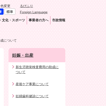
景色変更
るびふり
Foreign Language
・文化・スポーツ
事業者の方へ
市政情報
助成について
妊娠・出産
新生児聴覚検査費用の助成に
ついて
産後ケア事業について
妊婦歯科健診について