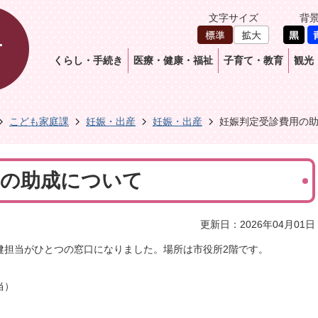
文字サイズ
背
くらし・手続き
医療・健康・福祉
子育て・教育
観光
こども家庭課
妊娠・出産
妊娠・出産
妊娠判定受診費用の
用の助成について
更新日：2026年04月01日
健担当がひとつの窓口になりました。場所は市役所2階です。
当）