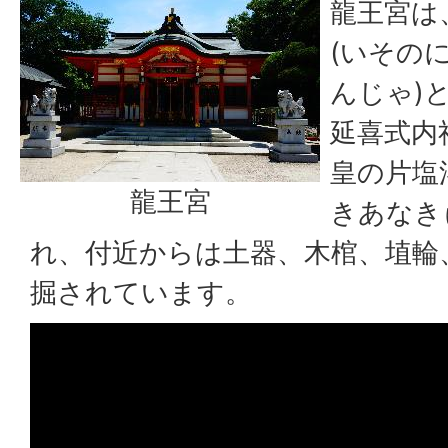
龍王宮は
(いその
んじゃ)
延喜式内
皇の片塩
龍王宮
きあなき
れ、付近からは土器、木棺、埴輪
掘されています。