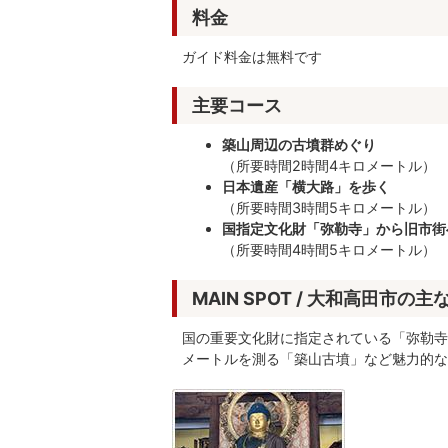
料金
ガイド料金は無料です
主要コース
築山周辺の古墳群めぐり
（所要時間2時間4キロメートル）
日本遺産「横大路」を歩く
（所要時間3時間5キロメートル）
国指定文化財「弥勒寺」から旧市街
（所要時間4時間5キロメートル）
MAIN SPOT
/ 大和高田市の主
国の重要文化財に指定されている「弥勒寺
メートルを測る「築山古墳」など魅力的な