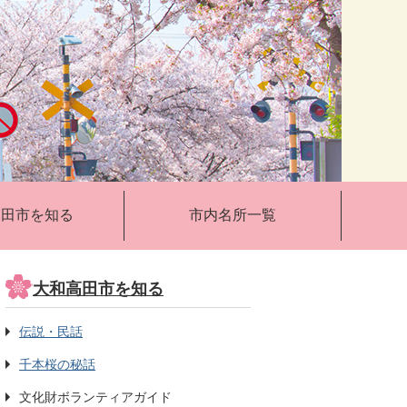
高田市を知る
市内名所一覧
大和高田市を知る
伝説・民話
千本桜の秘話
文化財ボランティアガイド