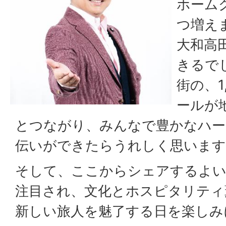
ホーム
田
つ増え
大和高
市
きるでし
街の、1
さ
ールが
とつながり、みんなで豊かなハー
ざ
伝いができたらうれしく思います
ん
そして、ここからシェアするよい
注目され、文化とホスピタリティ
か
新しい旅人を魅了する日を楽しみ