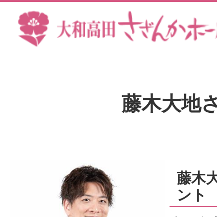
本文へ
奈
良
県
藤木大地
大
和
藤木
ント
高