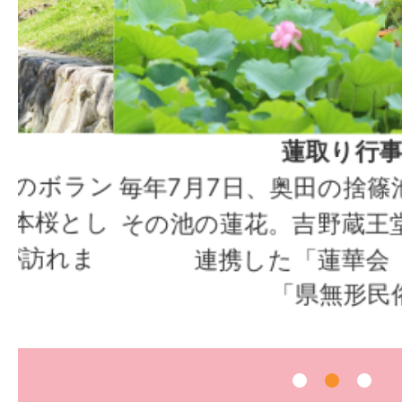
蓮取り行事と捨篠
ン
毎年7月7日、奥田の捨篠池で執
し
その池の蓮花。吉野蔵王堂で行わ
ま
連携した「蓮華会（れんげ
「県無形民俗文化財