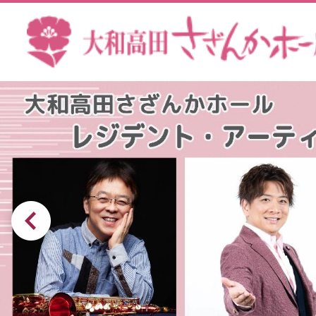
本文へ
奈
良
1
枚
県
目
の
大
ス
前のスライドを表示
和
ラ
イ
高
ド