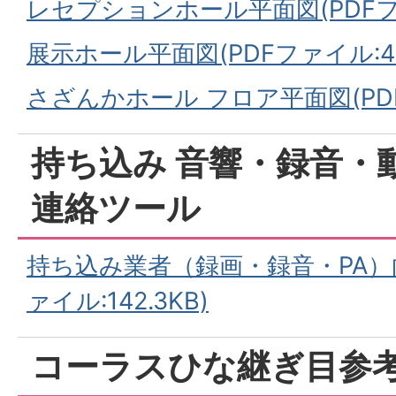
レセプションホール平面図(PDFファ
ホ
展示ホール平面図(PDFファイル:430
ー
さざんかホール フロア平面図(PDFフ
ル
持ち込み 音響・録音・
連絡ツール
持ち込み業者（録画・録音・PA）
ァイル:142.3KB)
コーラスひな継ぎ目参