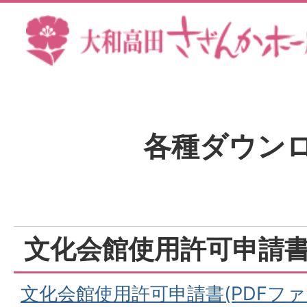
本文へ
奈
良
県
各種ダウン
大
和
文化会館使用許可申請
高
文化会館使用許可申請書(PDFファイル