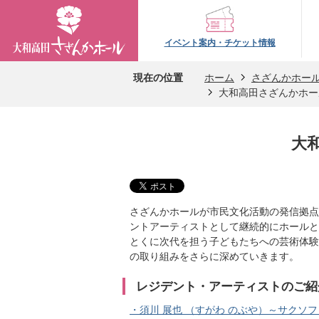
奈
良
イベント案内・チケット情報
県
現在の位置
ホーム
さざんかホー
大和高田さざんかホー
大
和
大
高
田
さざんかホールが市民文化活動の発信拠点
市
ントアーティストとして継続的にホールと
さ
とくに次代を担う子どもたちへの芸術体験
の取り組みをさらに深めていきます。
ざ
レジデント・アーティストのご紹
ん
・須川 展也 （すがわ のぶや）～サクソ