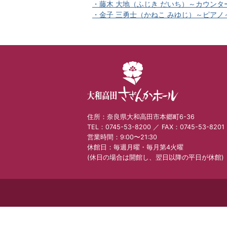
・藤木 大地（ふじき だいち）～カウンタ
か
・金子 三勇士（かねこ みゆじ）～ピアノ
ホ
ー
ル
住所：奈良県大和高田市本郷町6-36
TEL：0745-53-8200 ／ FAX：0745-53-8201
営業時間：9:00〜21:30
休館日：毎週月曜・毎月第4火曜
(休日の場合は開館し、翌日以降の平日が休館)