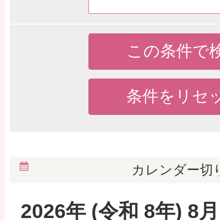
カレンダー切
2026
年 (
令和
8
年)
8
月