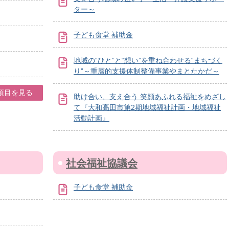
ター～
子ども食堂 補助金
地域の“ひと”と“想い”を重ね合わせる“まちづく
り”～重層的支援体制整備事業やまとたかだ～
項目を見る
助け合い、支え合う 笑顔あふれる福祉をめざし
て『大和高田市第2期地域福祉計画・地域福祉
活動計画』
社会福祉協議会
子ども食堂 補助金