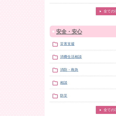
全ての
安全・安心
災害支援
消費生活相談
消防・救急
相談
防災
全ての