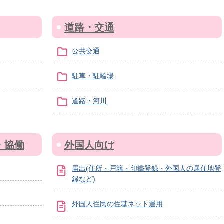
道路・交通
公共交通
駐車・駐輪場
道路・河川
・協働
外国人向け
届出(住所・戸籍・印鑑登録・外国人の居住地登
録など)
外国人住民の住基ネット運用