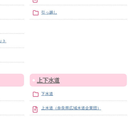
引っ越し
ット
上下水道
下水道
上水道（奈良県広域水道企業団）