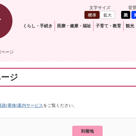
文字サイズ
背
くらし・手続き
医療・健康・福祉
子育て・教育
観光
索ページ
ページ
経路(乗換)案内サービス
をご覧ください。
到着地