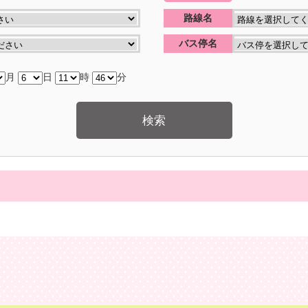
路線名
バス停名
月
日
時
分