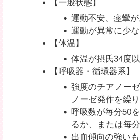
【一般状態】
運動不安、痙攣が
運動が異常に少
【体温】
体温が摂氏34度
【呼吸器・循環器系】
強度のチアノー
ノーゼ発作を繰
呼吸数が毎分50
るか、または毎分
出血傾向の強いも