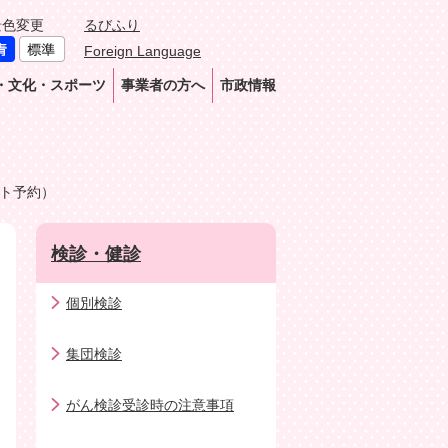
景色変更
るびふり
Foreign Language
・文化・スポーツ
事業者の方へ
市政情報
ト予約）
検診・健診
個別検診
集団検診
がん検診受診時の注意事項