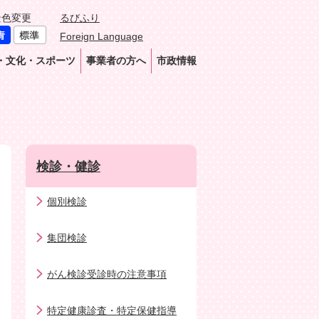
景色変更
るびふり
Foreign Language
・文化・スポーツ
事業者の方へ
市政情報
検診・健診
個別検診
集団検診
がん検診受診時の注意事項
特定健康診査・特定保健指導