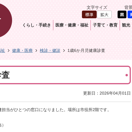
文字サイズ
背
くらし・手続き
医療・健康・福祉
子育て・教育
観光
福祉
健康・医療
検診・健診
1歳6か月児健康診査
診査
更新日：2026年04月01日
健担当がひとつの窓口になりました。場所は市役所2階です。
当）