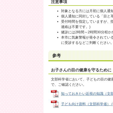
注意事項
対象となる方には月初に個人通
個人通知に同封している「目と
受付時間を指定していますが、
連絡は不要です。)
健診には2時間～2時間30分程か
本市に気象警報が発令されてい
に受診するなどご判断ください
参考
お子さんの目の健康を守るために
文部科学省において、子どもの目の健
で、ご確認ください。
知っておきたい近視の知識（文部科学省
子ども向け資料（文部科学省） (PDF