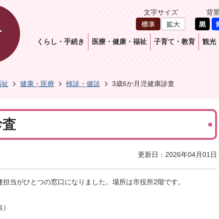
文字サイズ
背
くらし・手続き
医療・健康・福祉
子育て・教育
観光
福祉
健康・医療
検診・健診
3歳6か月児健康診査
診査
更新日：2026年04月01日
健担当がひとつの窓口になりました。場所は市役所2階です。
当）