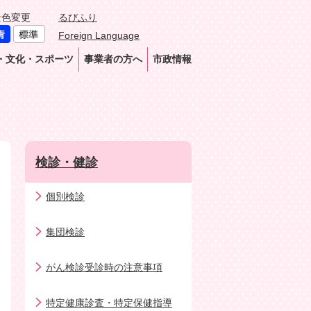
景色変更
るびふり
Foreign Language
・文化・スポーツ
事業者の方へ
市政情報
検診・健診
個別検診
集団検診
がん検診受診時の注意事項
特定健康診査・特定保健指導