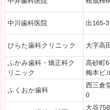
中井歯科医院
根成柿60
中川歯科医院
出165-3
ひらた歯科クリニック
大字高田1
ふかみ歯科・矯正科ク
高砂町6
リニック
梅本ビ
西三倉堂
ふくおか歯科
0
大谷758