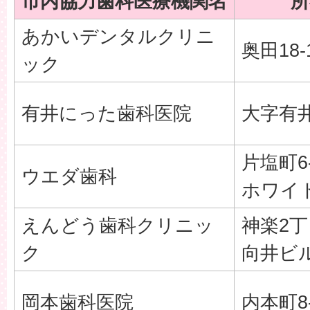
市内協力歯科医療機関名
所
あかいデンタルクリニ
奥田18-
ック
有井にった歯科医院
大字有井1
片塩町6-
ウエダ歯科
ホワイ
えんどう歯科クリニッ
神楽2丁目
ク
向井ビル
岡本歯科医院
内本町8-