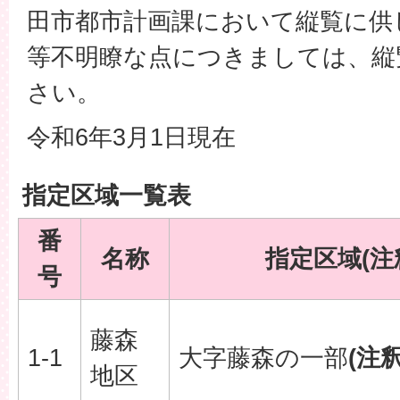
田市都市計画課において縦覧に供
等不明瞭な点につきましては、縦
さい。
令和6年3月1日現在
指定区域一覧表
番
名称
指定区域(注
号
藤森
1-1
大字藤森の一部
(注釈
地区