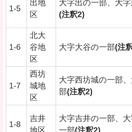
出地
大字出の一部、大字
1-5
区
(注釈2)
北大
1-6
谷地
大字大谷の一部
(注釈
区
西坊
大字西坊城の一部、
1-7
城地
部
(注釈2)
区
吉井
大字吉井の一部、大
1-8
地区
一部
(注釈2)