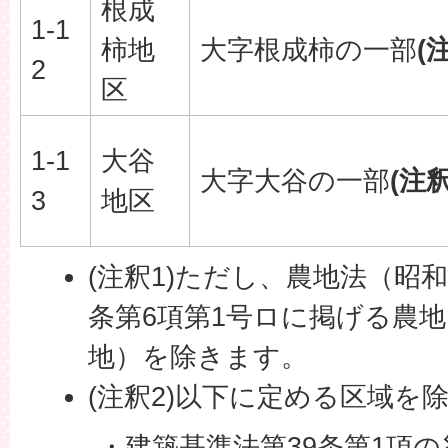
根成
1-1
柿地
大字根成柿の一部
(
2
区
1-1
大谷
大字大谷の一部
(注釈
3
地区
(注釈1)ただし、農地法（昭和
条第6項第1号ロに掲げる農
地）を除きます。
(注釈2)以下に定める区域を
・建築基準法第39条第1項