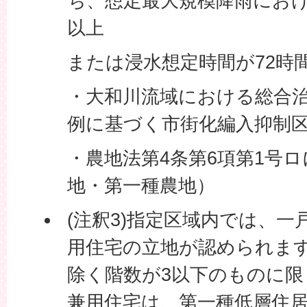
ち、想定最大規模降雨におけ
以上
または浸水想定時間が72時
・大和川流域における総合
例に基づく市街化編入抑制
・農地法第4条第6項第1号
地・第一種農地）
(注釈3)指定区域内では、
用住宅の立地が認められま
除く階数が3以下のものに
兼用住宅は、第一種低層住