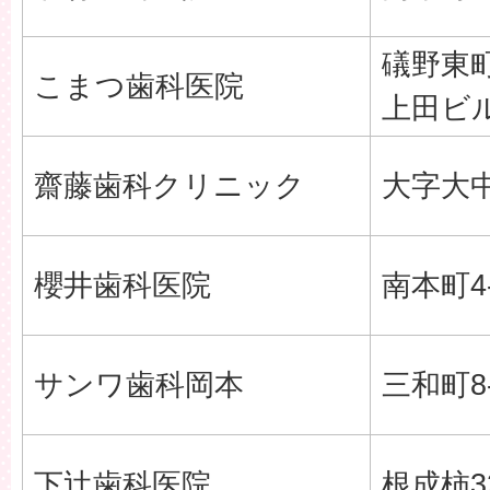
礒野東町
こまつ歯科医院
上田ビ
齋藤歯科クリニック
大字大中
櫻井歯科医院
南本町4-
サンワ歯科岡本
三和町8-
下辻歯科医院
根成柿3