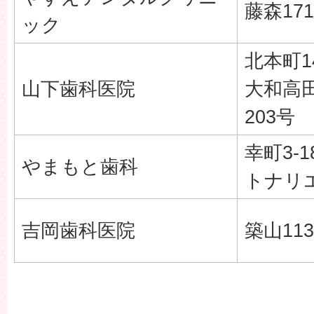
藤森171
ック
北本町14
山下歯科医院
大和高
203号
幸町3-1
やまもと歯科
トナリ
吉岡歯科医院
築山113