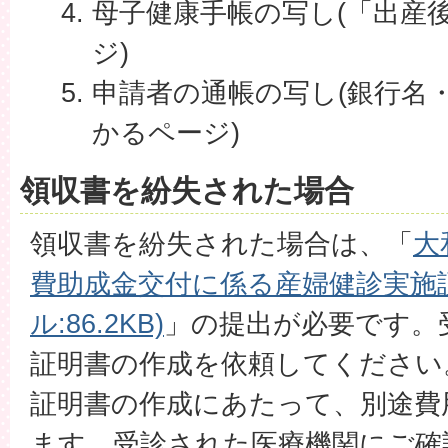
母子健康手帳の写し(「出産
ジ)
申請者の通帳の写し(銀行名
かるページ)
領収書を紛失された場合
領収書を紛失された場合は、「
大
費助成金交付に係る産婦健診実施証
ル:86.2KB)
」の提出が必要です。
証明書の作成を依頼してください
証明書の作成にあたって、別途費
ます。受診された医療機関にご