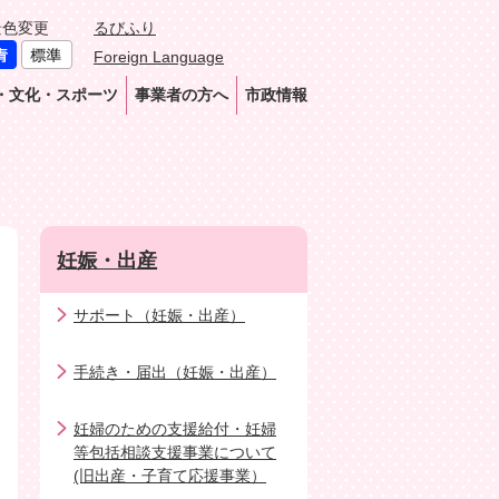
景色変更
るびふり
Foreign Language
・文化・スポーツ
事業者の方へ
市政情報
妊娠・出産
サポート（妊娠・出産）
手続き・届出（妊娠・出産）
妊婦のための支援給付・妊婦
等包括相談支援事業について
(旧出産・子育て応援事業）