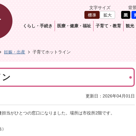
文字サイズ
背
くらし・手続き
医療・健康・福祉
子育て・教育
観光
妊娠・出産
子育てホットライン
イン
更新日：2026年04月01日
健担当がひとつの窓口になりました。場所は市役所2階です。
当）