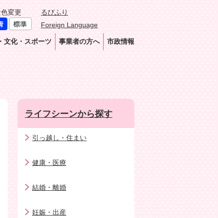
景色変更
るびふり
Foreign Language
・文化・スポーツ
事業者の方へ
市政情報
ライフシーンから探す
引っ越し・住まい
健康・医療
結婚・離婚
妊娠・出産