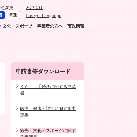
景色変更
るびふり
Foreign Language
・文化・スポーツ
事業者の方へ
市政情報
申請書等ダウンロード
くらし・手続きに関する申請
書
医療・健康・福祉に関する申
請書
観光・文化・スポーツに関す