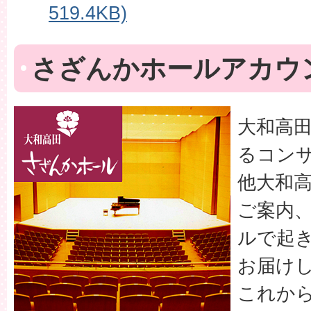
519.4KB)
さざんかホールアカウ
大和高
るコン
他大和
ご案内
ルで起
お届け
これか