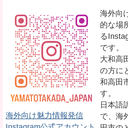
海外向
的な場
るIns
です。
大和高
の方に
和高田
す。
日本語
海外向け魅力情報発信
で、海
Instagram公式アカウント
田市の