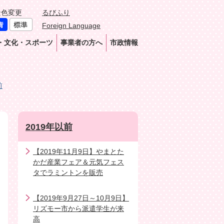
景色変更
るびふり
Foreign Language
・文化・スポーツ
事業者の方へ
市政情報
前
2019年以前
【2019年11月9日】やまとた
かだ産業フェア＆元気フェス
タでラミントンを販売
【2019年9月27日～10月9日】
リズモー市から派遣学生が来
高