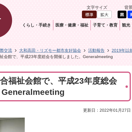
文字サイズ
背
くらし・手続き
医療・健康・福祉
子育て・教育
観光
際交流
大和高田・リズモー都市友好協会
活動報告
2019年以
福祉会館で、平成23年度総会を開催しました。Generalmeeting
日総合福祉会館で、平成23年度総会
eralmeeting
更新日：2022年01月27日