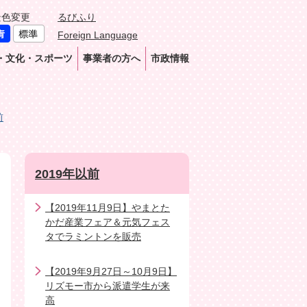
景色変更
るびふり
Foreign Language
・文化・スポーツ
事業者の方へ
市政情報
前
2019年以前
【2019年11月9日】やまとた
かだ産業フェア＆元気フェス
タでラミントンを販売
【2019年9月27日～10月9日】
リズモー市から派遣学生が来
高