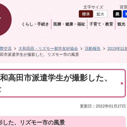
文字サイズ
背
くらし・手続き
医療・健康・福祉
子育て・教育
観光
際交流
大和高田・リズモー都市友好協会
活動報告
2019年以
和高田市派遣学生が撮影した、リズモー市の風景
日大和高田市派遣学生が撮影した、
景
更新日：2022年01月27日
影した、リズモー市の風景