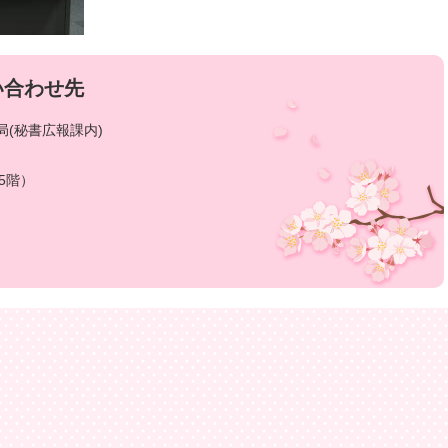
い合わせ先
(秘書広報課内)
5階）