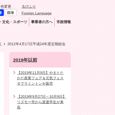
景色変更
るびふり
Foreign Language
・文化・スポーツ
事業者の方へ
市政情報
前
2012年4月17日平成24年度定期総会
2019年以前
【2019年11月9日】やまとた
かだ産業フェア＆元気フェス
タでラミントンを販売
【2019年9月27日～10月9日】
リズモー市から派遣学生が来
高