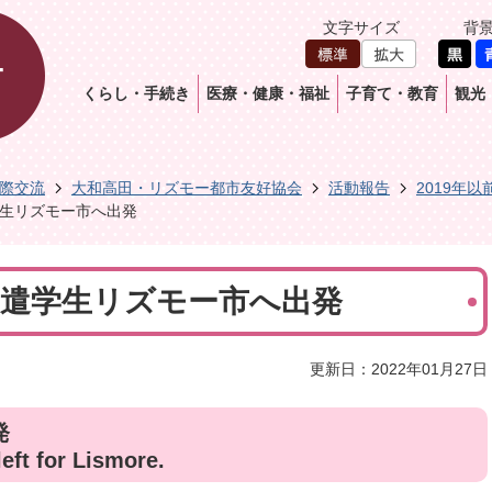
文字サイズ
背
くらし・手続き
医療・健康・福祉
子育て・教育
観光
際交流
大和高田・リズモー都市友好協会
活動報告
2019年以
遣学生リズモー市へ出発
日派遣学生リズモー市へ出発
更新日：2022年01月27日
発
eft for Lismore.