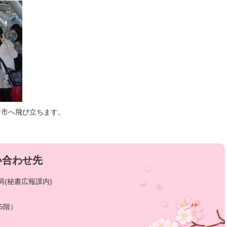
ー市へ飛び立ちます。
い合わせ先
(秘書広報課内)
5階）