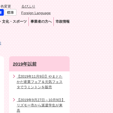
景色変更
るびふり
Foreign Language
・文化・スポーツ
事業者の方へ
市政情報
前
2019年以前
【2019年11月9日】やまとた
かだ産業フェア＆元気フェス
タでラミントンを販売
【2019年9月27日～10月9日】
リズモー市から派遣学生が来
高