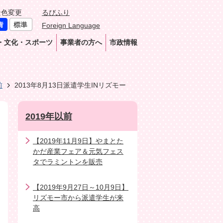
景色変更
るびふり
Foreign Language
・文化・スポーツ
事業者の方へ
市政情報
前
2013年8月13日派遣学生INリズモー
2019年以前
【2019年11月9日】やまとた
かだ産業フェア＆元気フェス
タでラミントンを販売
【2019年9月27日～10月9日】
リズモー市から派遣学生が来
高