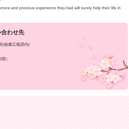
more and precious experience they had will surely help their life in
い合わせ先
(秘書広報課内)
5階）