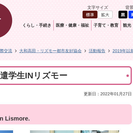
文字サイズ
背
くらし・手続き
医療・健康・福祉
子育て・教育
観光
際交流
大和高田・リズモー都市友好協会
活動報告
2019年以
日派遣学生INリズモー
更新日：2022年01月27日
in Lismore.