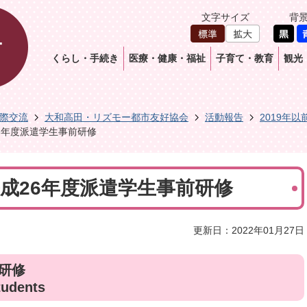
文字サイズ
背
くらし・手続き
医療・健康・福祉
子育て・教育
観光
際交流
大和高田・リズモー都市友好協会
活動報告
2019年以
26年度派遣学生事前研修
日平成26年度派遣学生事前研修
更新日：2022年01月27日
前研修
tudents