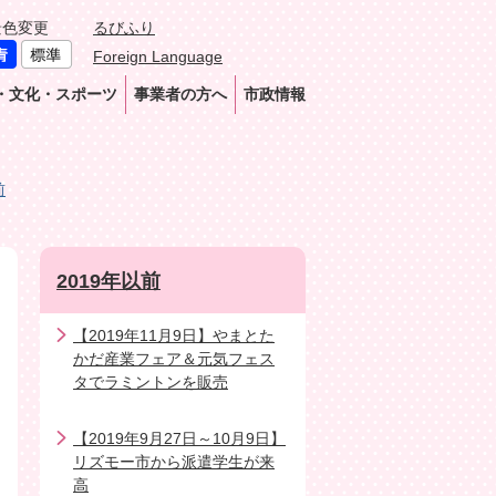
景色変更
るびふり
Foreign Language
・文化・スポーツ
事業者の方へ
市政情報
前
2019年以前
【2019年11月9日】やまとた
かだ産業フェア＆元気フェス
タでラミントンを販売
【2019年9月27日～10月9日】
リズモー市から派遣学生が来
高