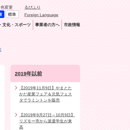
景色変更
るびふり
Foreign Language
・文化・スポーツ
事業者の方へ
市政情報
前
2019年以前
【2019年11月9日】やまとた
かだ産業フェア＆元気フェス
タでラミントンを販売
【2019年9月27日～10月9日】
リズモー市から派遣学生が来
高