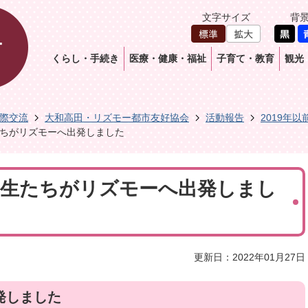
文字サイズ
背
くらし・手続き
医療・健康・福祉
子育て・教育
観光
際交流
大和高田・リズモー都市友好協会
活動報告
2019年以
生たちがリズモーへ出発しました
0日学生たちがリズモーへ出発しまし
更新日：2022年01月27日
発しました