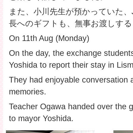
また、小川先生が預かっていた、J
長へのギフトも、無事お渡しする
On 11th Aug (Monday)
On the day, the exchange students
Yoshida to report their stay in Lis
They had enjoyable conversation a
memories.
Teacher Ogawa handed over the g
to mayor Yoshida.