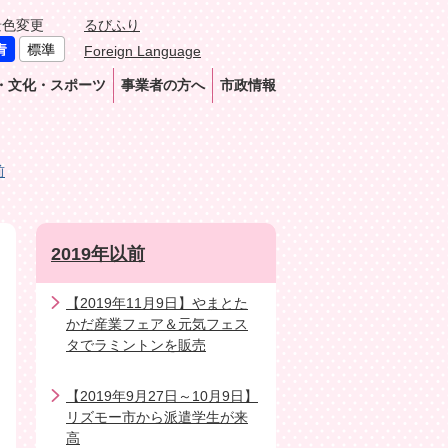
景色変更
るびふり
Foreign Language
・文化・スポーツ
事業者の方へ
市政情報
前
2019年以前
【2019年11月9日】やまとた
かだ産業フェア＆元気フェス
タでラミントンを販売
【2019年9月27日～10月9日】
リズモー市から派遣学生が来
高