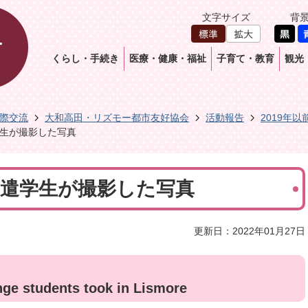
文字サイズ
背
くらし・手続き
医療・健康・福祉
子育て・教育
観光
際交流
大和高田・リズモー都市友好協会
活動報告
2019年以
遣学生が撮影した写真
日派遣学生が撮影した写真
更新日：2022年01月27日
ge students took in Lismore