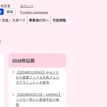
景色変更
るびふり
Foreign Language
・文化・スポーツ
事業者の方へ
市政情報
前
2019年以前
【2019年11月9日】やまとた
かだ産業フェア＆元気フェス
タでラミントンを販売
【2019年9月27日～10月9日】
リズモー市から派遣学生が来
高