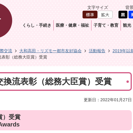
文字サイズ
背
くらし・手続き
医療・健康・福祉
子育て・教育
観光
際交流
大和高田・リズモー都市友好協会
活動報告
2019年以
換流表彰（総務大臣賞）受賞
日国交換流表彰（総務大臣賞）受賞
更新日：2022年01月27日
賞）受賞
 Awards