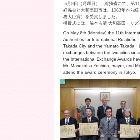
5月8日（月曜日）、総務省にて、第1
好協会と大和高田市は、1963年から
務大臣賞）を受賞しました。
授賞式には、脇本吉清 大和高田・リズ
On May 8th (Monday) the 11th Interna
Authorities for International Relations
Takada City and the Yamato Takada・Li
exchanges between the two cities since
the International Exchange Awards hav
Mr. Masakatsu Yoshida, mayor, and Mr. 
attend the award ceremony in Tokyo.