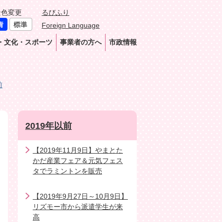
景色変更
るびふり
Foreign Language
・文化・スポーツ
事業者の方へ
市政情報
前
2019年以前
【2019年11月9日】やまとた
かだ産業フェア＆元気フェス
タでラミントンを販売
【2019年9月27日～10月9日】
リズモー市から派遣学生が来
高