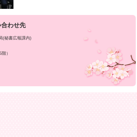
い合わせ先
(秘書広報課内)
5階）