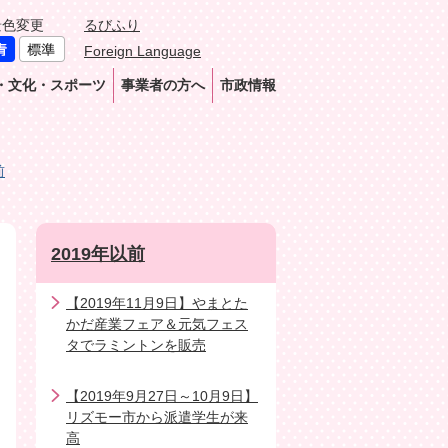
景色変更
るびふり
Foreign Language
・文化・スポーツ
事業者の方へ
市政情報
前
2019年以前
【2019年11月9日】やまとた
かだ産業フェア＆元気フェス
タでラミントンを販売
【2019年9月27日～10月9日】
リズモー市から派遣学生が来
高