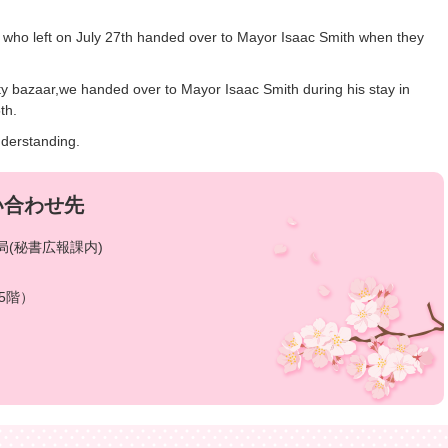
who left on July 27th handed over to Mayor Isaac Smith when they
ty bazaar,we handed over to Mayor Isaac Smith during his stay in
th.
nderstanding.
い合わせ先
(秘書広報課内)
5階）