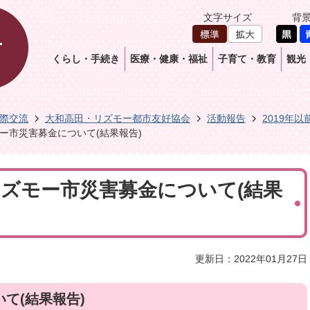
文字サイズ
背
くらし・手続き
医療・健康・福祉
子育て・教育
観光
際交流
大和高田・リズモー都市友好協会
活動報告
2019年以
ズモー市災害募金について(結果報告)
日リズモー市災害募金について(結果
更新日：2022年01月27日
て(結果報告)