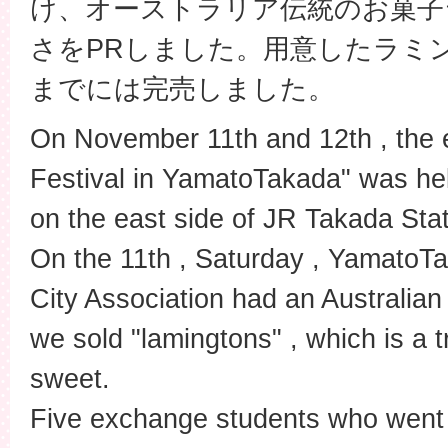
け、オーストラリア伝統のお菓子
さをPRしました。用意したラミン
までには完売しました。
On November 11th and 12th , the e
Festival in YamatoTakada" was hel
on the east side of JR Takada Stat
On the 11th , Saturday , YamatoT
City Association had an Australian 
we sold "lamingtons" , which is a tr
sweet.
Five exchange students who went t