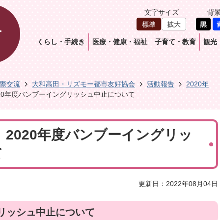
文字サイズ
背
くらし・手続き
医療・健康・福祉
子育て・教育
観光
際交流
大和高田・リズモー都市友好協会
活動報告
2020年
2020年度バンブーイングリッシュ中止について
日】2020年度バンブーイングリッ
て
更新日：2022年08月04日
グリッシュ中止について