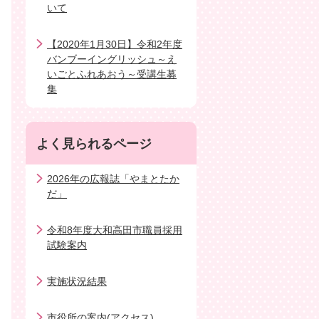
いて
【2020年1月30日】令和2年度
バンブーイングリッシュ～え
いごとふれあおう～受講生募
集
よく見られるページ
2026年の広報誌「やまとたか
だ」
令和8年度大和高田市職員採用
試験案内
実施状況結果
市役所の案内(アクセス)