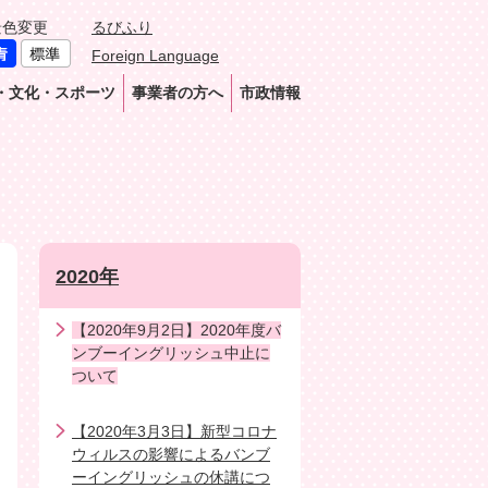
景色変更
るびふり
Foreign Language
・文化・スポーツ
事業者の方へ
市政情報
2020年
【2020年9月2日】2020年度バ
ンブーイングリッシュ中止に
ついて
【2020年3月3日】新型コロナ
ウィルスの影響によるバンブ
ーイングリッシュの休講につ