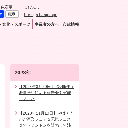
景色変更
るびふり
Foreign Language
・文化・スポーツ
事業者の方へ
市政情報
2023年
【2024年3月20日】 令和5年度
派遣学生による報告会を実施
しました
【2023年11月19日】 やまとた
かだ産業フェア＆元気フェス
タでラミントンを販売して姉