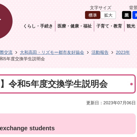
文字サイズ
背
くらし・手続き
医療・健康・福祉
子育て・教育
観光
際交流
大和高田・リズモー都市友好協会
活動報告
2023年
】令和5年度交換学生説明会
2日】令和5年度交換学生説明会
更新日：2023年07月06日
 exchange students