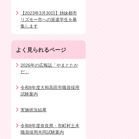
【2023年3月30日】姉妹都市
リズモー市への派遣学生を募
集します
よく見られるページ
2026年の広報誌「やまとたか
だ」
令和8年度大和高田市職員採用
試験案内
実施状況結果
令和8年度奈良県・市町村土木
職員採用共同試験案内