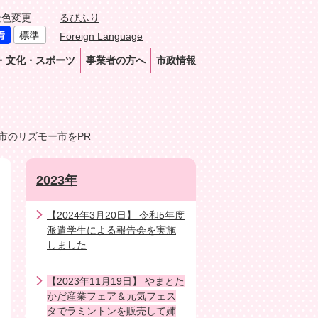
景色変更
るびふり
Foreign Language
・文化・スポーツ
事業者の方へ
市政情報
市のリズモー市をPR
2023年
【2024年3月20日】 令和5年度
派遣学生による報告会を実施
しました
【2023年11月19日】 やまとた
かだ産業フェア＆元気フェス
タでラミントンを販売して姉