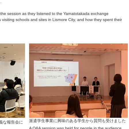
n.
 the session as they listened to the Yamatotakada exchange
visiting schools and sites in Lismore City, and how they spent their
派遣学生事業に興味のある学生から質問も受けました
義な報告会に
A Q&A session was held for people in the audience