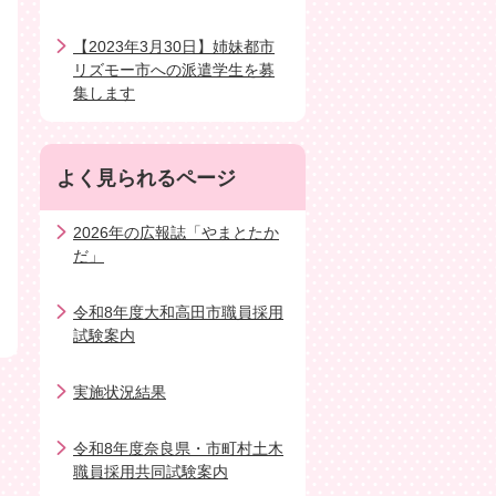
【2023年3月30日】姉妹都市
リズモー市への派遣学生を募
集します
よく見られるページ
2026年の広報誌「やまとたか
だ」
令和8年度大和高田市職員採用
試験案内
実施状況結果
令和8年度奈良県・市町村土木
職員採用共同試験案内