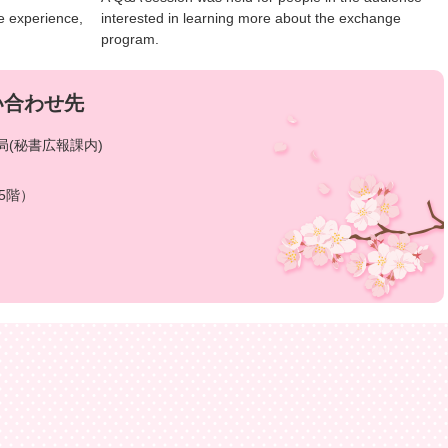
e experience,
interested in learning more about the exchange
program.
い合わせ先
(秘書広報課内)
5階）