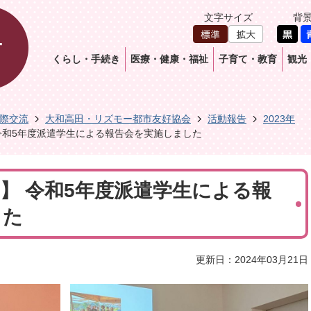
文字サイズ
背
くらし・手続き
医療・健康・福祉
子育て・教育
観光
際交流
大和高田・リズモー都市友好協会
活動報告
2023年
】 令和5年度派遣学生による報告会を実施しました
0日】 令和5年度派遣学生による報
した
更新日：2024年03月21日