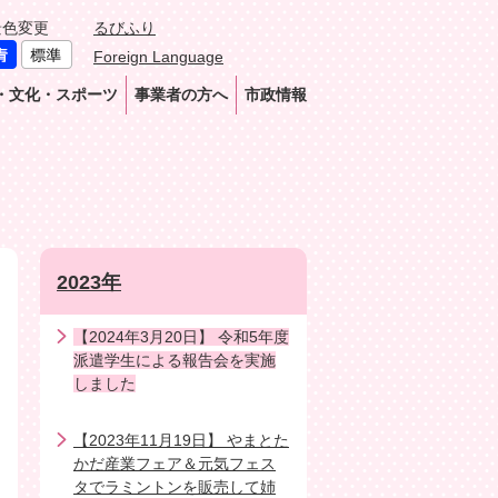
景色変更
るびふり
Foreign Language
・文化・スポーツ
事業者の方へ
市政情報
2023年
【2024年3月20日】 令和5年度
派遣学生による報告会を実施
しました
【2023年11月19日】 やまとた
かだ産業フェア＆元気フェス
タでラミントンを販売して姉