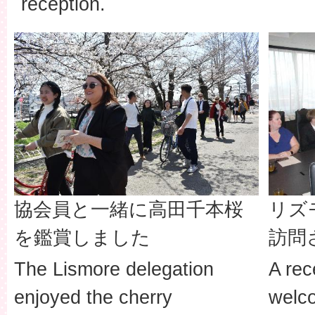
reception.
協会員と一緒に高田千本桜
リズ
を鑑賞しました
訪問
The Lismore delegation
A rec
enjoyed the cherry
welc