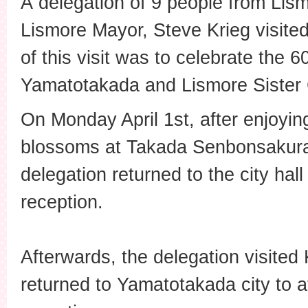
A delegation of 9 people from Lism
Lismore Mayor, Steve Krieg visite
of this visit was to celebrate the 6
Yamatotakada and Lismore Sister C
On Monday April 1st, after enjoyin
blossoms at Takada Senbonsakura 
delegation returned to the city hal
reception.
Afterwards, the delegation visited
returned to Yamatotakada city to a