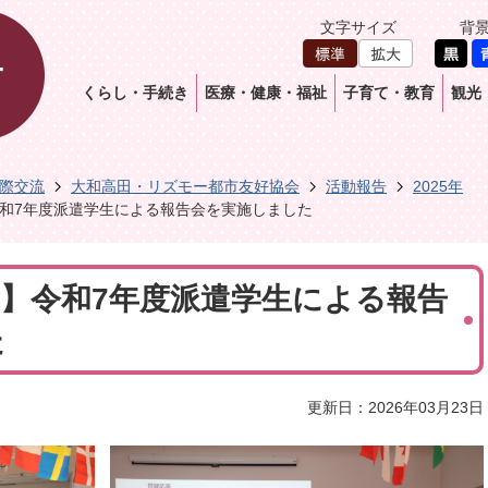
文字サイズ
背
くらし・手続き
医療・健康・福祉
子育て・教育
観光
際交流
大和高田・リズモー都市友好協会
活動報告
2025年
】令和7年度派遣学生による報告会を実施しました
0日】令和7年度派遣学生による報告
た
更新日：2026年03月23日