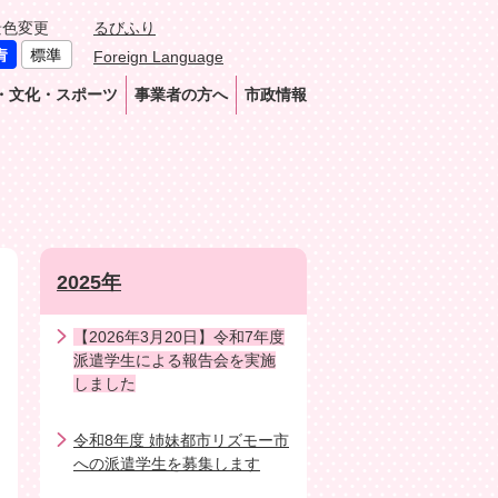
景色変更
るびふり
Foreign Language
・文化・スポーツ
事業者の方へ
市政情報
2025年
【2026年3月20日】令和7年度
派遣学生による報告会を実施
しました
令和8年度 姉妹都市リズモー市
への派遣学生を募集します