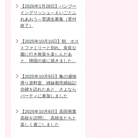
【2026年1月28日】バンブー
イングリッシュ～えいごとふ
れあおう～受講生募集（受付
終了）
【2025年10月10日】朝、ホス
トファミリーと別れ、奈良公
園に行き散策を楽しんだあ
と、帰国の途に就きました。
【2025年10月9日】亀の瀬地
滑り資料室、姉妹都市締結記
念碑を訪れたあと、さよなら
パーティに参加しました
【2025年10月8日】高田商業
高校を訪問し、高校生たちと
楽しく過ごしました