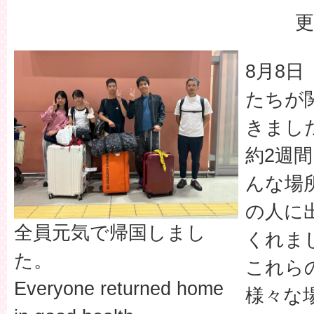
更
8月8
たちが
きまし
約2週
んな場
の人に
全員元気で帰国しまし
くれま
た。
これら
Everyone returned home
様々な