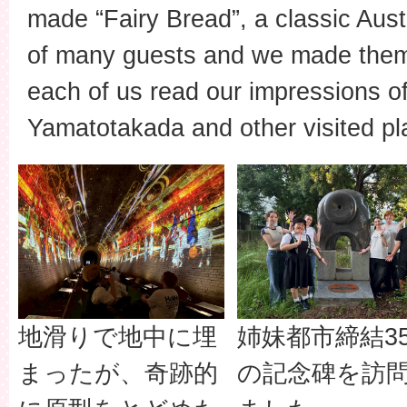
made “Fairy Bread”, a classic Austr
of many guests and we made them e
each of us read our impressions of
Yamatotakada and other visited pl
地滑りで地中に埋
姉妹都市締結3
まったが、奇跡的
の記念碑を訪