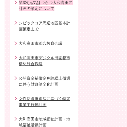
第3次元気はつらつ大和高田21
計画の策定について
シビックコア周辺地区基本計
画策定まで
大和高田市総合教育会議
大和高田市デジタル田園都市
構想総合戦略
公的資金補償金免除繰上償還
に伴う財政健全化計画
女性活躍推進法に基づく特定
事業主行動計画
大和高田市地域福祉計画・地
域福祉活動計画