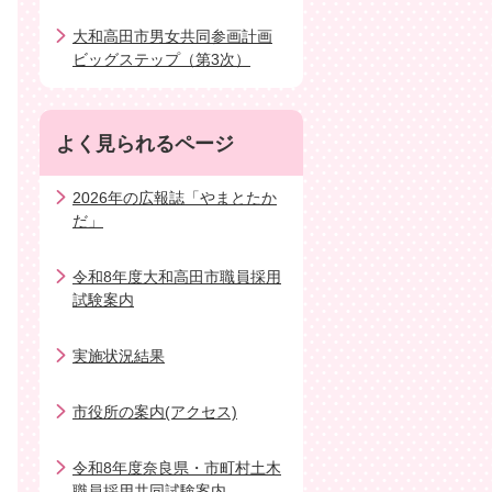
大和高田市男女共同参画計画
ビッグステップ（第3次）
よく見られるページ
2026年の広報誌「やまとたか
だ」
令和8年度大和高田市職員採用
試験案内
実施状況結果
市役所の案内(アクセス)
令和8年度奈良県・市町村土木
職員採用共同試験案内