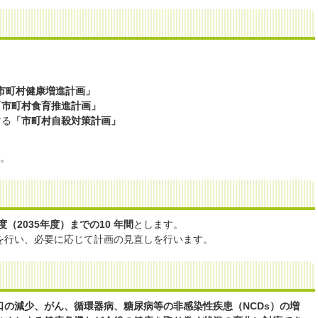
市町村健康増進計画」
「市町村食育推進計画」
する
「市町村自殺対策計画」
す。
度（2035年度）までの10 年間
とします。
評価を行い、必要に応じて計画の見直しを行います。
の減少、がん、循環器病、糖尿病等の非感染性疾患（NCDs）の増