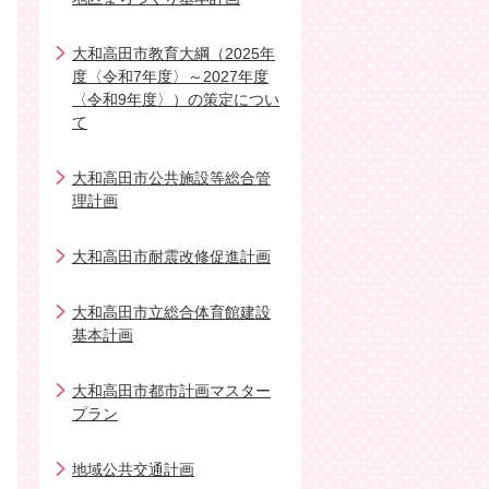
大和高田市教育大綱（2025年
度〈令和7年度〉～2027年度
〈令和9年度〉）の策定につい
て
大和高田市公共施設等総合管
理計画
大和高田市耐震改修促進計画
大和高田市立総合体育館建設
基本計画
大和高田市都市計画マスター
プラン
地域公共交通計画