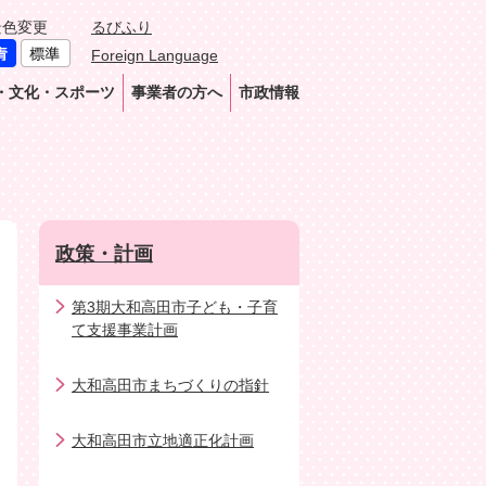
景色変更
るびふり
Foreign Language
・文化・スポーツ
事業者の方へ
市政情報
政策・計画
第3期大和高田市子ども・子育
て支援事業計画
大和高田市まちづくりの指針
大和高田市立地適正化計画