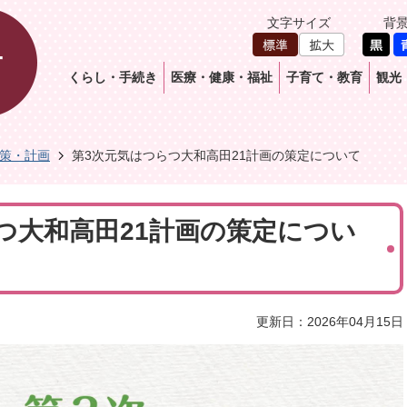
文字サイズ
背
くらし・手続き
医療・健康・福祉
子育て・教育
観光
策・計画
第3次元気はつらつ大和高田21計画の策定について
つ大和高田21計画の策定につい
更新日：2026年04月15日