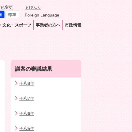
景色変更
るびふり
Foreign Language
・文化・スポーツ
事業者の方へ
市政情報
議案の審議結果
令和8年
令和7年
令和6年
令和5年