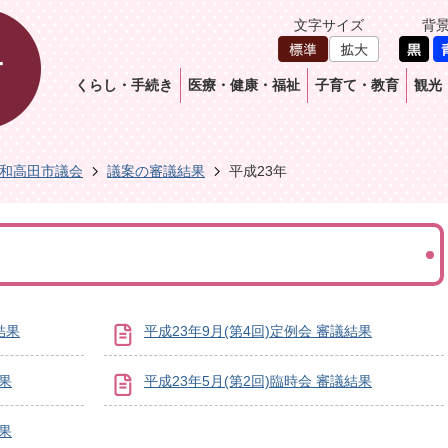
文字サイズ
背
くらし・手続き
医療・健康・福祉
子育て・教育
観光
和高田市議会
議案の審議結果
平成23年
結果
平成23年9月(第4回)定例会 審議結果
結果
平成23年5月(第2回)臨時会 審議結果
結果