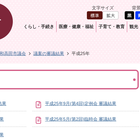
文字サイズ
背
くらし・手続き
医療・健康・福祉
子育て・教育
観光
和高田市議会
議案の審議結果
平成25年
結果
平成25年9月(第4回)定例会 審議結果
結果
平成25年5月(第2回)臨時会 審議結果
結果