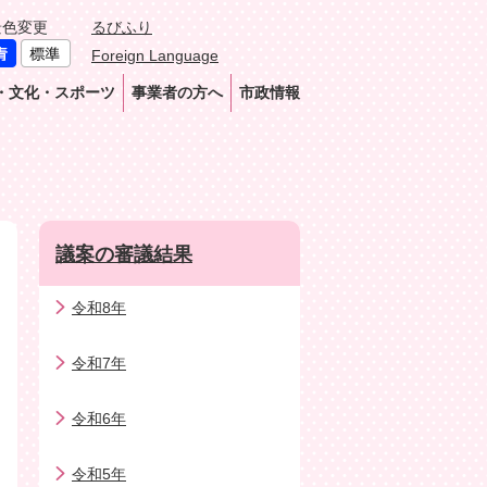
景色変更
るびふり
Foreign Language
・文化・スポーツ
事業者の方へ
市政情報
議案の審議結果
令和8年
令和7年
令和6年
令和5年