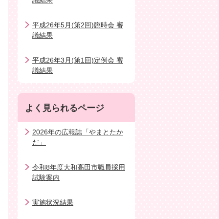
議結果
平成26年5月(第2回)臨時会 審
議結果
平成26年3月(第1回)定例会 審
議結果
よく見られるページ
2026年の広報誌「やまとたか
だ」
令和8年度大和高田市職員採用
試験案内
実施状況結果