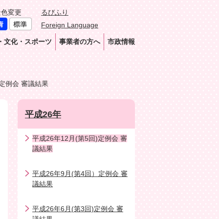
景色変更
るびふり
Foreign Language
・文化・スポーツ
事業者の方へ
市政情報
)定例会 審議結果
平成26年
平成26年12月(第5回)定例会 審
議結果
平成26年9月(第4回）定例会 審
議結果
平成26年6月(第3回)定例会 審