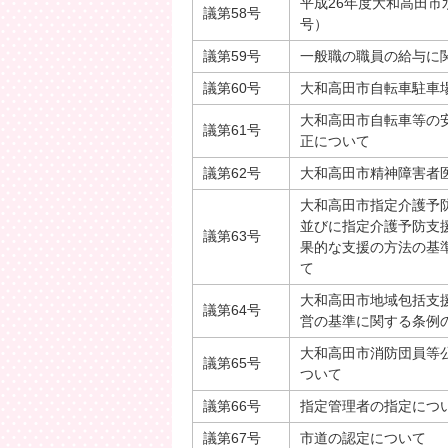
平成26年度大和高田市
議第58号
号）
議第59号
一般職の職員の給与に
議第60号
大和高田市自転車駐車
大和高田市自転車等の
議第61号
正について
議第62号
大和高田市精神障害者
大和高田市指定介護予
並びに指定介護予防支
議第63号
果的な支援の方法の基
て
大和高田市地域包括支
議第64号
営の基準に関する条例
大和高田市消防団員等
議第65号
ついて
議第66号
指定管理者の指定につ
議第67号
市道の認定について