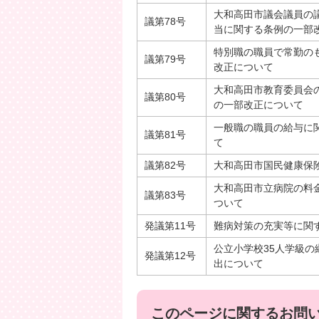
大和高田市議会議員の
議第78号
当に関する条例の一部
特別職の職員で常勤の
議第79号
改正について
大和高田市教育委員会
議第80号
の一部改正について
一般職の職員の給与に
議第81号
て
議第82号
大和高田市国民健康保
大和高田市立病院の料
議第83号
ついて
発議第11号
難病対策の充実等に関
公立小学校35人学級
発議第12号
出について
このページに関するお問